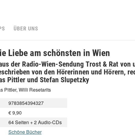
PS
ÜBER UNS
die Liebe am schönsten in Wien
us der Radio-Wien-Sendung Trost & Rat von 
geschrieben von den Hörerinnen und Hörern, re
as Pittler und Stefan Slupetzky
Pittler, Willi Resetarits
9783854394327
€ 9,90
64 Seiten + 2 Audio-CDs
Schöne Bücher